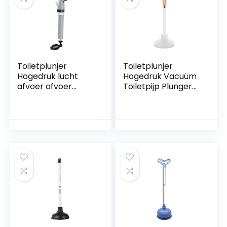
Toiletplunjer
Toiletplunjer
Hogedruk lucht
Hogedruk Vacuüm
afvoer afvoer
Toiletpijp Plunger
klomp
Siliconen Sterke
baggerhulpmiddele
Zuignappen
n Krachtige toilet
Badkamer Clog
plunger
Remover Vacuüm
vijzelreiniger for
Toilet Riool
badkamer
Baggerdaagse
aanrecht Plunjer
plunjer Plunjer