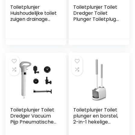
Toiletplunjer
Toiletplunjer Toilet
Huishoudelijke toilet
Dredger Toilet
zuigen drainage
Plunger Toiletplug
faciliteit toilet
Zuignap Toilet Tool
plunger riool
Plunjer Toilet Zuig
baggets gadget
Fantastisch
afvoerreiniger
Deblokkeren
Plunjer
Plunjer (Color :
Common style-
Blue)
Toiletplunjer Toilet
Toiletplunjer Toilet
Dredger Vacuüm
plunger en borstel,
Pijp Pneumatische
2-in-1 hekelige
Air Power Blaster
plunjer set kom
Afvoer
borstel en plunjer