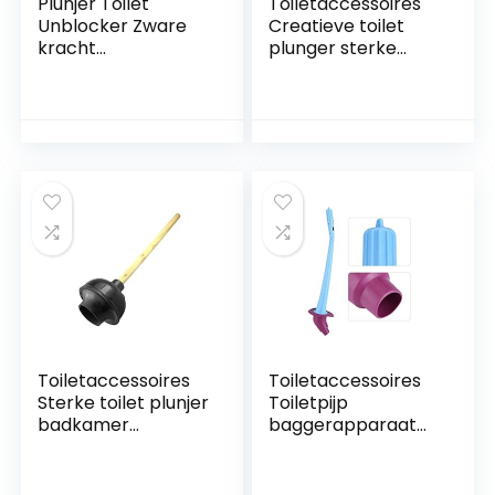
Plunjer Toilet
Toiletaccessoires
Unblocker Zware
Creatieve toilet
kracht
plunger sterke
roestvrijstalen
handmatige riool
stropdierstang
pijp plugging tool
PVC-toilet plunjer
huishoudelijke
om verstopte
reinigingscombinati
toiletten en
e set (met kleine
afvoeren te
borstel) Riool
verhelpen
bagger
Toiletplunjer
Unblocker
Toiletaccessoires
Toiletaccessoires
Sterke toilet plunjer
Toiletpijp
badkamer
baggerapparaat
rioolreiniging toilet
toiletreiniging tool
plunjer Riool
toilet plunger
bagger
sterke luchtstroom