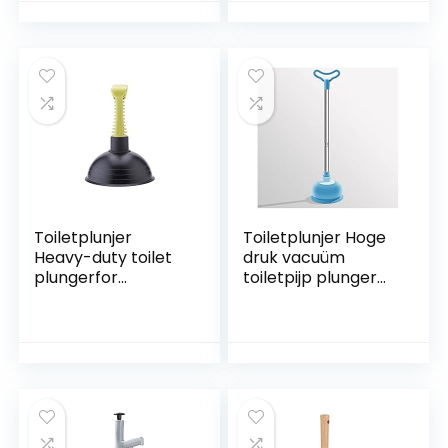
Riool bagger
Toiletplunjer
Toiletplunjer Hoge
Heavy-duty toilet
druk vacuüm
plungerfor
toiletpijp plunger
klompen in wc-
siliconen super
kommen en
zuignappen
gootstenen in
badkamer clog
huizen,
remover vacuüm
commerciële en
toilet riool
industriële
baggerplunger
gebouwen Plunjer
Plunjer (Color :
Blue)