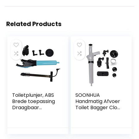
Related Products
Toiletplunjer, ABS
SOONHUA
Brede toepassing
Handmatig Afvoer
Draagbaar
Toilet Bagger Clog
baggergereedsch
Remover Toilet
ap Duurzaam
Plunjer. Hogedruk
Eenvoudige
Afvoer Plunjer
bediening Hoge
Toilet Plunjer
druk voor keuken
Handmatig Afvoer