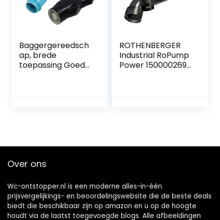
Baggergereedsch
ROTHENBERGER
ap, brede
Industrial RoPump
toepassing Goed
Power 1500002695
effect Eenvoudige
Zuigdrukbuisreinige
bediening
r incl. 2 adapters,
Toiletplunjer
sifon en afvoeren
Duurzame hoge
in keuken,
druk voor keuken
badkamer, toilet,
Over ons
Wc-ontstopper.nl is een moderne alles-in-één
prijsvergelijkings- en beoordelingswebsite die de beste deals
biedt die beschikbaar zijn op amazon en u op de hoogte
houdt via de laatst toegevoegde blogs. Alle afbeeldingen