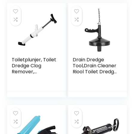
Toiletplunjer, Toilet
Drain Dredge
Dredge Clog
Tool,Drain Cleaner
Remover,
Riool Toilet Dredge
Reinigingsgereeds
Hand Tool Toilet
chap voor
Plunger Pijp Clog
aanrechtbadkuipe
Remover
n(wit)