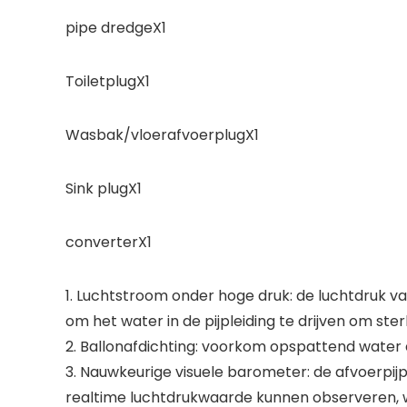
pipe dredgeX1
ToiletplugX1
Wasbak/vloerafvoerplugX1
Sink plugX1
converterX1
1. Luchtstroom onder hoge druk: de luchtdruk v
om het water in de pijpleiding te drijven om st
2. Ballonafdichting: voorkom opspattend water 
3. Nauwkeurige visuele barometer: de afvoerpi
realtime luchtdrukwaarde kunnen observeren, w