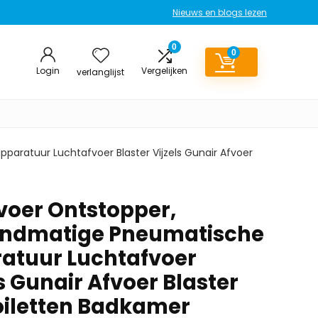
Nieuws en blogs lezen
0
0
Login
Vergelijken
verlanglijst
aratuur Luchtafvoer Blaster Vijzels Gunair Afvoer
voer Ontstopper,
andmatige Pneumatische
atuur Luchtafvoer
ls Gunair Afvoer Blaster
oiletten Badkamer