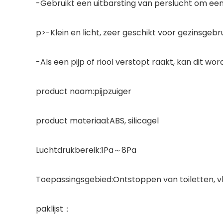
-Gebruikt een uitbarsting van perslucht om een 
p>-Klein en licht, zeer geschikt voor gezinsgebru
-Als een pijp of riool verstopt raakt, kan dit w
product naam:pijpzuiger
product materiaal:ABS, silicagel
Luchtdrukbereik:1Pa～8Pa
Toepassingsgebied:Ontstoppen van toiletten, 
paklijst：