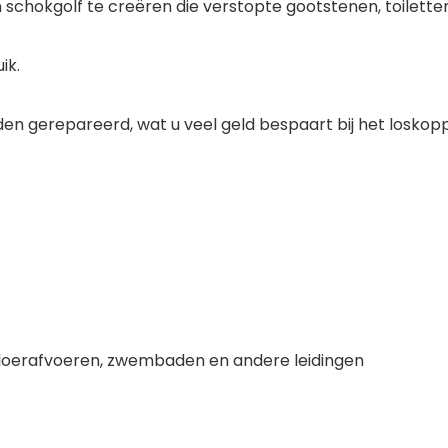
schokgolf te creëren die verstopte gootstenen, toiletten
ik.
orden gerepareerd, wat u veel geld bespaart bij het losko
vloerafvoeren, zwembaden en andere leidingen