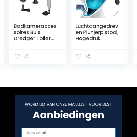
Badkameracces
Luchtaangedrev
soires Buis
en Plunjerpistool,
Dredger Toilet
Hogedruk
Plunjer
Krachtige
Multifunctionele
Afvoer
afvoer
Verstopping
Unblocker
Verwijderaar
Luchtdruk Plunjer
Gootsteen
Luchtafvoer
Plunjer Opener
Blaster Gun
Schoner Pomp
Hoge druk for
Voor Bad
toiletten Huis &
Toiletten,
Tuin (Color : A)
Badkamer,
WORD LID VAN ONZE MAILLIJST VOOR BEST
Douche
Aanbiedingen