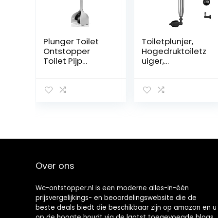
Plunger Toilet
Toiletplunjer,
Ontstopper
Hogedruktoiletz
Toilet Pijp
uiger,
Plunger Modern
Toiletplunjeronts
Deluxe
topper Met 4
Vrijstaande
Plunjerkoppen En
Rubber Toilet
Realtime
Plunger Fix
Barometer,
Verstopte
Toegepast Op
Toiletten en
Keuken,
Afvoer Toilet
Badkamer,
Plunger
Verstopte Pijp
Ontstopper
Over ons
Wc-ontstopper.nl is een moderne alles-in-één
prijsvergelijkings- en beoordelingswebsite die de
beste deals biedt die beschikbaar zijn op amazon en u
op de hoogte houdt via de laatst toegevoegde blogs.