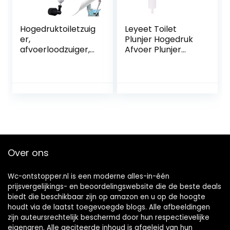
Hogedruktoiletzuig
Leyeet Toilet
er,
Plunjer Hogedruk
afvoerloodzuiger,
Afvoer Plunjer
toiletontstopper
Toilet Bagger Clog
met 3 afneembare
Remover. Clog
montagekoppen
Remover voor Bad
voor het
Hogedruk Afvoer
aansluiten van
Plunjer Toilet
toiletten, keukens,
Plunjer
badkamers,
afvoeren,
badkuipen
Over ons
Wc-ontstopper.nl is een moderne alles-in-één
prijsvergelijkings- en beoordelingswebsite die de beste deals
biedt die beschikbaar zijn op amazon en u op de hoogte
houdt via de laatst toegevoegde blogs. Alle afbeeldingen
zijn auteursrechtelijk beschermd door hun respectievelijke
eigenaren. Alle geciteerde inhoud is afgeleid van hun