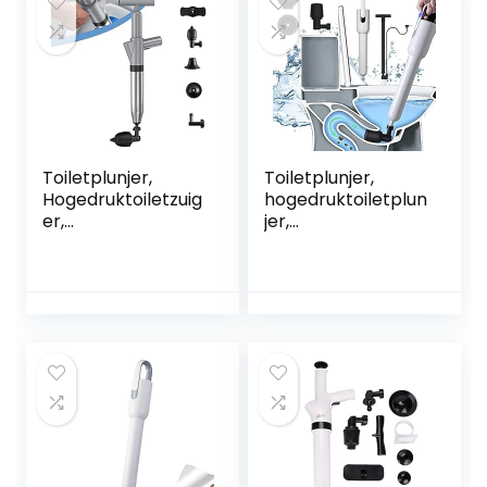
Toiletten,
Badkamer, Douche
Toiletplunjer,
Toiletplunjer,
Hogedruktoiletzuig
hogedruktoiletplun
er,
jer,
Toiletplunjerontsto
baggerreinigingsg
pper Met 4
ereedschap
Plunjerkoppen En
Krachtig,
Realtime
luchtafvoerblaster
Barometer,
kit voor
Toegepast Op
badtoiletten,
Keuken, Badkamer,
badkamer,
Verstopte Pijp
douche,
gootsteen,
badkuip, keuken
verstopte buis