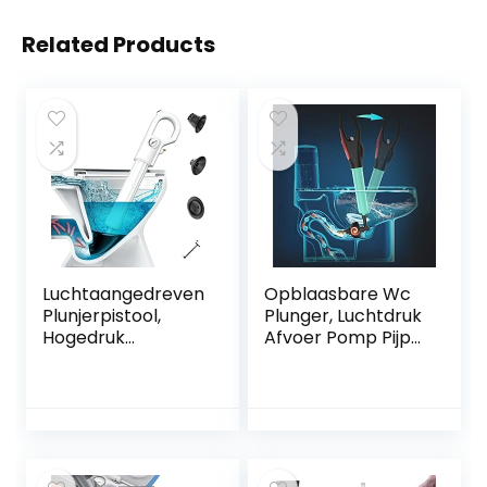
Related Products
Luchtaangedreven
Opblaasbare Wc
Plunjerpistool,
Plunger, Luchtdruk
Hogedruk
Afvoer Pomp Pijp
Krachtige Afvoer
Bagger
Verstopping
Gereedschap
Verwijderaar
Aanrecht Riool
Gootsteen Plunjer
Bagger Tool Voor
Opener Schoner
Toiletten
Pomp Voor Bad
Badkamer