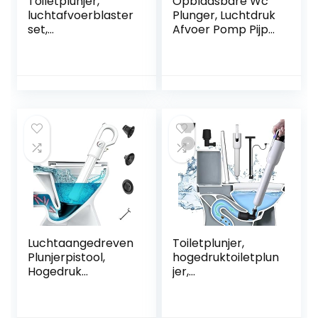
Toiletplunjer,
Opblaasbare Wc
luchtafvoerblaster
Plunger, Luchtdruk
set,
Afvoer Pomp Pijp
verstoppingsverwij
Bagger
deraar met 4
Gereedschap
vervangbare
Aanrecht Riool
koppen en visuele
Bagger Tool Voor
barometer,
Toiletten
roestvrijstalen
Badkamer
toiletontstopper
voor verstopte
toiletgootsteen
Rioolpijpzuiger
(White)
Luchtaangedreven
Toiletplunjer,
Plunjerpistool,
hogedruktoiletplun
Hogedruk
jer,
Krachtige Afvoer
baggerreinigingsg
Verstopping
ereedschap
Verwijderaar
Krachtig,