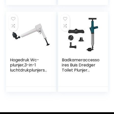
Gootsteen Plunjer
luchtafvoerblaster
Opener Schoner
kit voor
Pomp Voor Bad
badtoiletten,
Toiletten,
badkamer,
Badkamer, Douche
douche,
gootsteen,
badkuip, keuken
verstopte buis
Hogedruk Wc-
Badkameraccesso
plunjer,3-in-1
ires Buis Dredger
luchtdrukplunjerse
Toilet Plunjer
ts,Handmatige
Multifunctionele
gootsteenplunjer
afvoer Unblocker
Baggeruitrusting
Luchtdruk Plunjer
Luchtafvoer
Luchtafvoer
Blasterpomp voor
Blaster Gun Hoge
toiletten
druk for toiletten
Badkamer Douche
Huis & Tuin (Color :
Keuken verstopte
A)