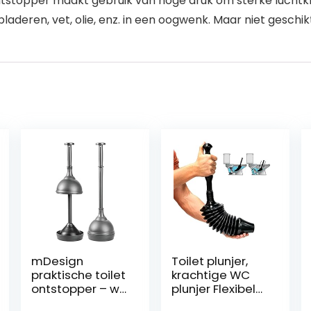
ntstopper maakt gebruik van hoge druk om sterke luchtkr
bladeren, vet, olie, enz. in een oogwenk. Maar niet geschi
mDesign
Toilet plunjer,
praktische toilet
krachtige WC
ontstopper – wc
plunjer Flexibele
zuignap met
afvoer plunjer