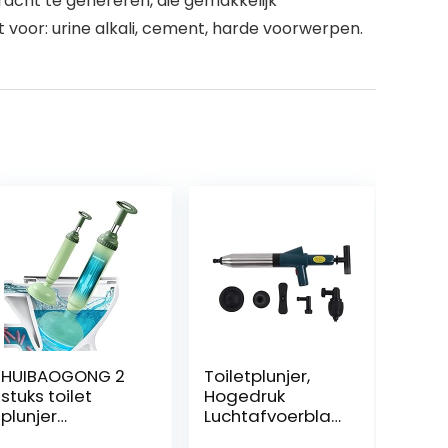
acht te genereren, die gemakkelijk
kt voor: urine alkali, cement, harde voorwerpen.
HUIBAOGONG 2
Toiletplunjer,
stuks toilet
Hogedruk
plunjer
Luchtafvoerblas
zuigkracht –
terpistoolset