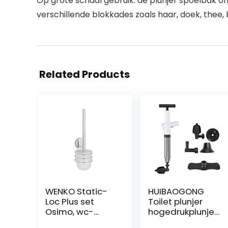
Op grote schaal gebruik: de plunjer spoelbak o
verschillende blokkades zoals haar, doek, thee, 
Related Products
WENKO Static-
HUIBAOGONG
Loc Plus set
Toilet plunjer
Osimo, wc-
hogedrukplunjer
borstelhouder,
kit