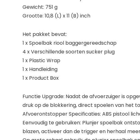
Gewicht: 751 g
Grootte: 10,8 (L) x 11 (B) inch
Het pakket bevat:
1 x Spoelbak riool baggergereedschap
4 x Verschillende soorten sucker plug
1 x Plastic Wrap
1 x Handleiding
1 x Product Box
Functie Upgrade: Nadat de afvoerzuiger is opge
druk op de blokkering, direct spoelen van het to
Afvoerontstopper Specificaties: ABS pistool lich
Eenvoudig te gebruiken: Plunjer spoelbak ontst
blazen, activeer dan de trigger en herhaal mee