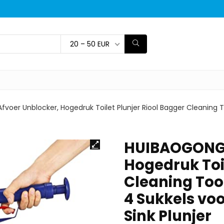
20 – 50 EUR
oer Unblocker, Hogedruk Toilet Plunjer Riool Bagger Cleaning To
HUIBAOGONG 
Hogedruk Toil
Cleaning Tool
4 Sukkels vo
Sink Plunjer