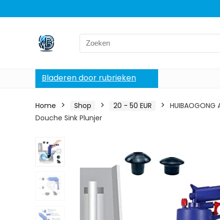
Search
for:
Bladeren door rubrieken
Home
Shop
20 - 50 EUR
HUIBAOGONG Afv
Douche Sink Plunjer