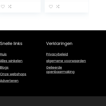
plastic
met Barometer,
gootsteenvloeie
Toiletontstoppe
r, hogedruk
r
toilet plunjer
Afvoerontstopp
Unblocker,
er
plunjer douche
Verstoppingsver
afvoer
wijderaar voor
unblocker voor
Verstopte
toilet, badkuip,
Gootsteen
Snelle links
Verklaringen
gootsteen,
Afvoerputje
groen
Toilet Rioolbuis
Huis
Privacybeleid
Alles winkelen
algemene voorwaarden
Blogs
Gelieerde
openbaarmaking
Onze webshops
Adverteren