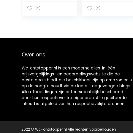
bevestiging
luchtafvoerblast
zonder boren,
er, met 4
staal, chroom, 10
vervangbare
x 37 x 11 cm
koppen voor
gootsteen toilet
vloerafvoer en
pijpklomp, grijs
Over ons
Wc-ontstopper.nl is een moderne alles-in-één
prijsvergelijkings- en beoordelingswebsite die de
beste deals biedt die beschikbaar zijn op amazon en u
op de hoogte houdt via de laatst toegevoegde blogs.
Alle afbeeldingen zijn auteursrechtelijk beschermd
door hun respectievelijke eigenaren. Alle geciteerde
inhoud is afgeleid van hun respectievelijke bronnen.
2022 © Wc-ontstopper.nl Alle rechten voorbehouden