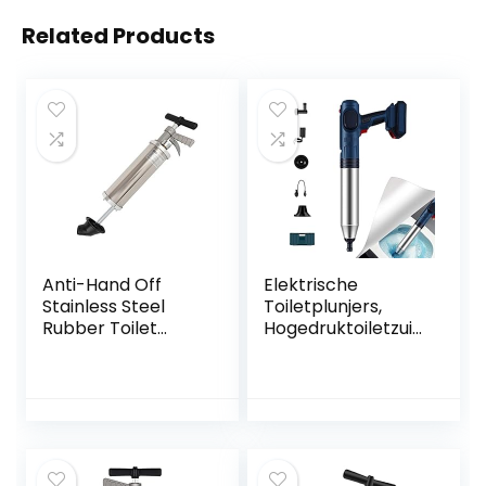
Related Products
Anti-Hand Off
Elektrische
Stainless Steel
Toiletplunjers,
Rubber Toilet
Hogedruktoiletzuig
Plunger,Sink Drain
er, Verwijder
Plunger Powerful
Efficiënt
Bathroom Toilet
Verstoppingen En
Plunger Suction
Vet Uit Toiletten,
Cup Efficient
Keukens,
Vloerafvoeren
Handige Opslag