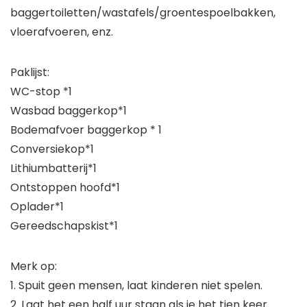
baggertoiletten/wastafels/groentespoelbakken,
vloerafvoeren, enz.
Paklijst:
WC-stop *1
Wasbad baggerkop*1
Bodemafvoer baggerkop * 1
Conversiekop*1
Lithiumbatterij*1
Ontstoppen hoofd*1
Oplader*1
Gereedschapskist*1
Merk op:
1. Spuit geen mensen, laat kinderen niet spelen.
2. Laat het een half uur staan ​​als je het tien keer