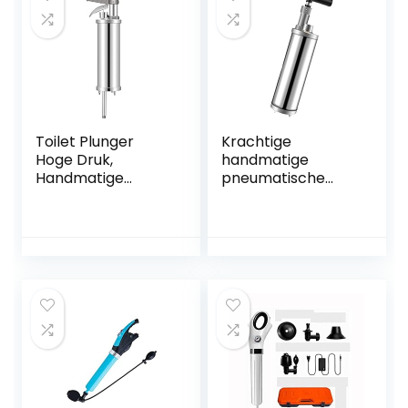
(blauw)
Toilet Plunger
Krachtige
Hoge Druk,
handmatige
Handmatige
pneumatische
Wastafel Plunger
baggeruitrusting,
Draagbare Hoge
hogedruk-
Druk Toilet Plunger
luchtafvoerblaster
Luchtafvoer
reiniger, hoog
Blaster Pomp voor
efficiënt,
Toiletten
luchtafvoerblaster
Badkamer Douche
-vijzelpistool,
Keuken Verstopte
toegepast op
Pijp
keuken, badkamer