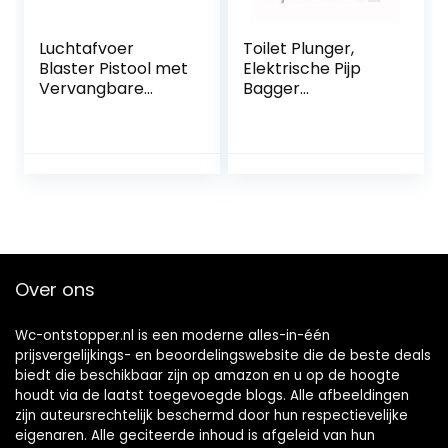
Luchtafvoer
Toilet Plunger,
Blaster Pistool met
Elektrische Pijp
Vervangbare
Bagger
Hoofden
Ontstopper
Badkamer Plunger
Gereedschap,
Afneembare voor
Afvoer Plunger
Wc Wastafel
Bagger
Badkamer
Verstopping
Afvoerputje En Pijp
Remover 4 in 1,
Verstopping:
voor Keuken,
Badkamer,
Verstopte Pijp QIU
Over ons
Wc-ontstopper.nl is een moderne alles-in-één
prijsvergelijkings- en beoordelingswebsite die de beste deals
biedt die beschikbaar zijn op amazon en u op de hoogte
houdt via de laatst toegevoegde blogs. Alle afbeeldingen
zijn auteursrechtelijk beschermd door hun respectievelijke
eigenaren. Alle geciteerde inhoud is afgeleid van hun