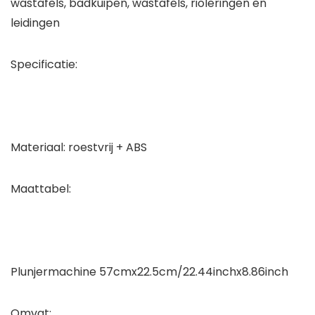
wastafels, badkuipen, wastafels, rioleringen en
leidingen
Specificatie:
Materiaal: roestvrij + ABS
Maattabel:
Plunjermachine 57cmx22.5cm/22.44inchx8.86inch
Omvat: