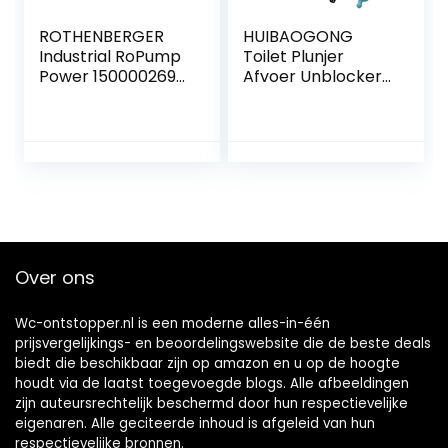
ROTHENBERGER
HUIBAOGONG
Industrial RoPump
Toilet Plunjer
Power 1500002695
Afvoer Unblocker
Zuigdrukbuisreinige
Bagger
r incl. 2 adapters,
Apparatuur Tool
sifon en afvoeren
Set Kit Druk
in keuken,
Automatische
badkamer, toilet,
Power Toilet
Plunjer Snelle
Efficiënte
Pijpreiniger voor
Keuken Badkamer
Over ons
Wc-ontstopper.nl is een moderne alles-in-één
prijsvergelijkings- en beoordelingswebsite die de beste deals
biedt die beschikbaar zijn op amazon en u op de hoogte
houdt via de laatst toegevoegde blogs. Alle afbeeldingen
zijn auteursrechtelijk beschermd door hun respectievelijke
eigenaren. Alle geciteerde inhoud is afgeleid van hun
respectievelijke bronnen.