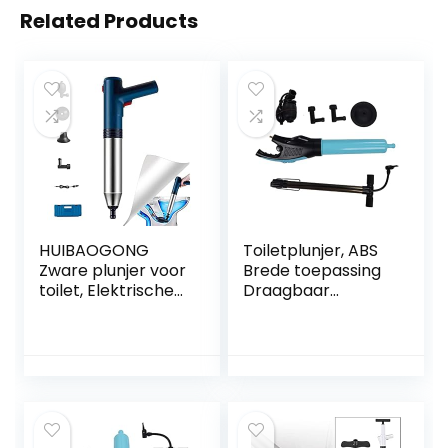
Related Products
HUIBAOGONG
Toiletplunjer, ABS
Zware plunjer voor
Brede toepassing
toilet, Elektrische
Draagbaar
toiletplunjers,
baggergereedsch
Draagbare
ap Duurzaam
draadloze
Eenvoudige
luchtaangedreven
bediening Hoge
plunjer Unblocker
druk voor keuken
voor badkamer,
keuken, gootsteen,