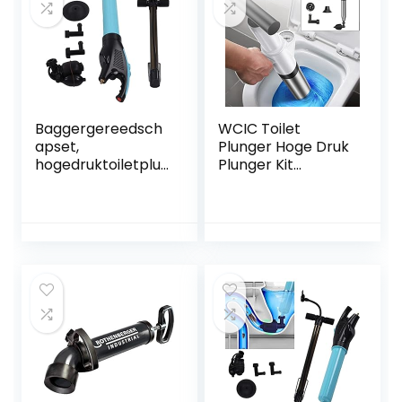
Vloerafvoerpijp
verstopping
Baggergereedsch
WCIC Toilet
apset,
Plunger Hoge Druk
hogedruktoiletplun
Plunger Kit
jer ABS draagbaar
Luchtafvoer
voor keuken
Blaster Gun met 4
Vervangbare
Hoofden voor
Spoelbak Toilet
Vloer Afvoer en
Pijp Klomp (Wit)