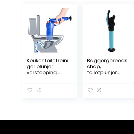
Keukentoiletreini
Baggergereeds
ger plunjer
chap,
verstopping
toiletplunjer
remover
Eenvoudige
hogedruk
bediening
afvoerpijpen
Duurzaam
zinken
Brede
luchtmachtblast
toepassing
er
Draagbaar
Goed effect
voor keuken