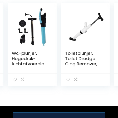
Wc-plunjer,
Toiletplunjer,
Hogedruk-
Toilet Dredge
luchtafvoerblast
Clog Remover,
erpistoolset,
Reinigingsgeree
Afvoerontstopp
dschap voor
er
aanrechtbadkui
Verstoppingsver
pen(wit)
wijderaar met
Barometer en
Pomp,
Baggergereeds
chap voor
Badkamer