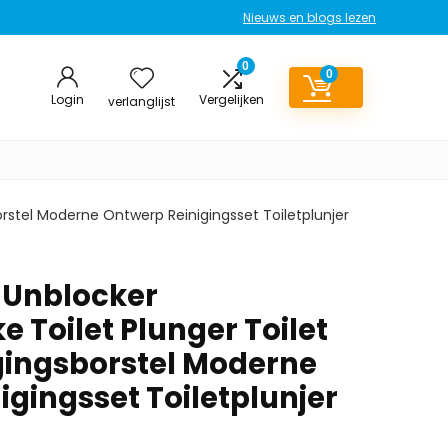
Nieuws en blogs lezen
0
0
Login
Vergelijken
verlanglijst
sborstel Moderne Ontwerp Reinigingsset Toiletplunjer
t Unblocker
e Toilet Plunger Toilet
igingsborstel Moderne
gingsset Toiletplunjer