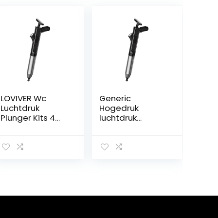
LOVIVER Wc
Generic
Luchtdruk
Hogedruk
Plunger Kits 4
luchtdruk
Plunger Heads
plunjersets 4
Bagger
plunjerkoppen
Verstopping
Luchtafvoerblas
Remover
ter voor
Luchtafvoer
badkamer
voor Bad
Toiletten
Toiletten Sink
Badkuip, ZWART
Thuis Sanitair &
Armaturen,
ZWART