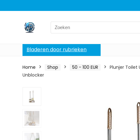
Search
for:
Bladeren door rubrieken
Home
Shop
50 - 100 EUR
Plunjer Toilet
Unblocker