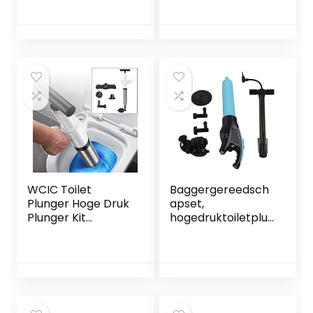
Blaster Gun met 3
afvoerpijpen
Vervangbare
zinken
Hoofden voor Sink
luchtmachtblaster
Toilet Vloer Afvoer
En Pijp Clog
WCIC Toilet
Baggergereedsch
Plunger Hoge Druk
apset,
Plunger Kit
hogedruktoiletplun
Luchtafvoer
jer ABS draagbaar
Blaster Gun met 4
voor keuken
Vervangbare
Hoofden voor
Spoelbak Toilet
Vloer Afvoer en