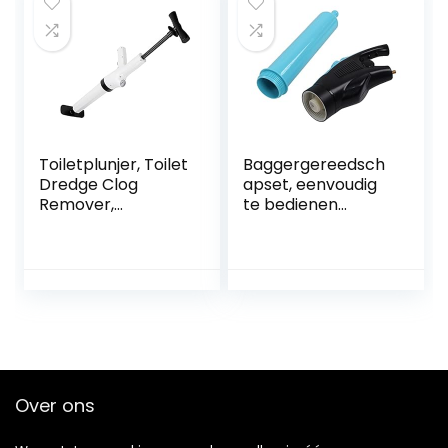
Pijp Klomp (Wit)
Toiletplunjer, Toilet
Baggergereedsch
Dredge Clog
apset, eenvoudig
Remover,
te bedienen
Reinigingsgereeds
toiletplunjer
chap voor
Hogedrukbrede
aanrechtbadkuipe
toepassing voor
n(wit)
badkamer
Over ons