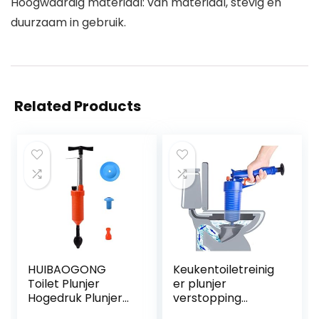
Hoogwaardig materiaal: van materiaal, stevig en
duurzaam in gebruik.
Related Products
HUIBAOGONG
Keukentoiletreinig
Toilet Plunjer
er plunjer
Hogedruk Plunjer
verstopping
Kit Air Drain
remover hogedruk