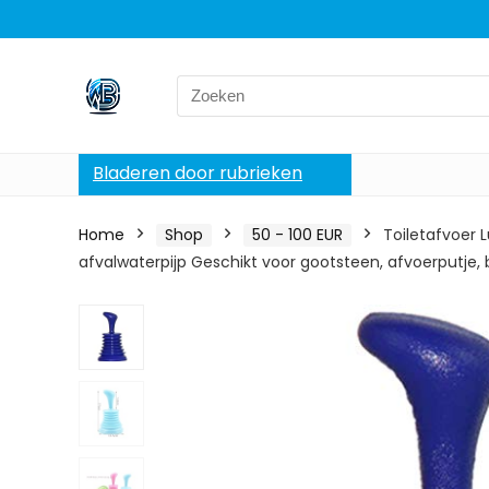
Search
for:
Bladeren door rubrieken
Home
Shop
50 - 100 EUR
Toiletafvoer
afvalwaterpijp Geschikt voor gootsteen, afvoerputje