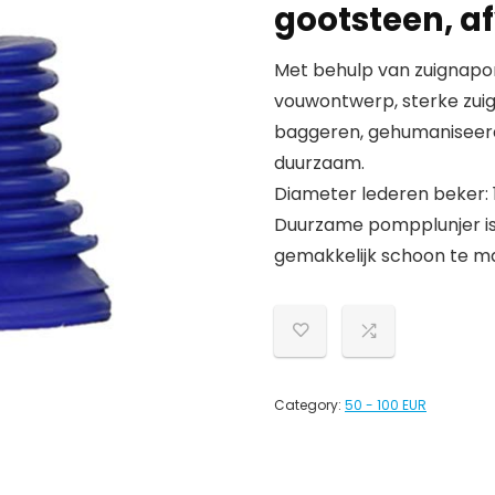
gootsteen, a
Met behulp van zuignapo
vouwontwerp, sterke zuigk
baggeren, gehumaniseerd
duurzaam.
Diameter lederen beker: 
Duurzame pompplunjer is 
gemakkelijk schoon te m
Category:
50 - 100 EUR