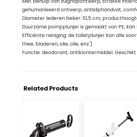
Met behulp van zuignapontwerp, strakke interfa
gehumaniseerd ontwerp, antisliphandvat, comf
Diameter lederen beker: 10,5 cm, producthoogte
Duurzame pompplunjer is gemaakt van PE, kan l
Efficiënte reiniging: de toiletplunjer kan alle 
thee, bladeren, olie, olie, enz.).
Functie: deodorant, antiklontermiddel. Geschikt 
Related Products