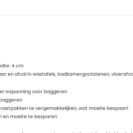
edte: 4 cm
haar en afval in wastafels, badkamergootstenen, vloeraf
er inspanning voor baggeren
r baggeren
t vastpakken te vergemakkelijken, wat moeite bespaart
en en moeite te besparen