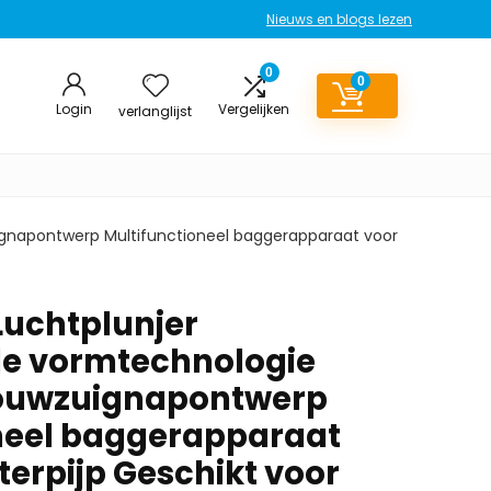
Nieuws en blogs lezen
0
0
Login
Vergelijken
verlanglijst
ignapontwerp Multifunctioneel baggerapparaat voor
Luchtplunjer
de vormtechnologie
ouwzuignapontwerp
neel baggerapparaat
terpijp Geschikt voor