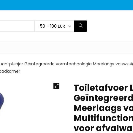
50 – 100 EUR
 Luchtplunjer Geïntegreerde vormtechnologie Meerlaags vouwzu
, badkamer
Toiletafvoer 
Geïntegreer
Meerlaags v
Multifunctio
voor afvalwa