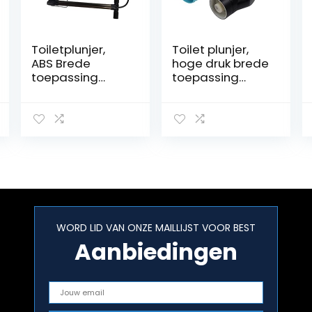
Toiletplunjer,
Toilet plunjer,
ABS Brede
hoge druk brede
toepassing
toepassing
Draagbaar
draagbaar
baggergereeds
goed effect ABS
chap Duurzaam
eenvoudig te
Eenvoudige
bedienen
bediening Hoge
baggergereeds
druk voor keuken
chap voor
badkamer
WORD LID VAN ONZE MAILLIJST VOOR BEST
Aanbiedingen