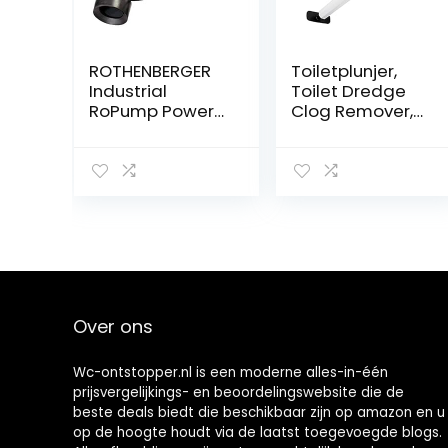
ROTHENBERGER
Toiletplunjer,
Industrial
Toilet Dredge
RoPump Power
Clog Remover,
1500002695
Reinigingsgeree
Zuigdrukbuisrein
dschap voor
iger incl. 2
aanrechtbadkui
adapters, sifon
pen(wit)
en afvoeren in
keuken,
badkamer,
toilet,
Over ons
Wc-ontstopper.nl is een moderne alles-in-één
prijsvergelijkings- en beoordelingswebsite die de
beste deals biedt die beschikbaar zijn op amazon en u
op de hoogte houdt via de laatst toegevoegde blogs.