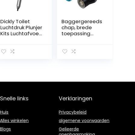
Dickly Toilet
Baggergereeds
Luchtdruk Plunjer
chap, brede
Kits Luchtafvoer
toepassing
Vijzels voor Bad
Goed effect
Gootsteen
Eenvoudige
Toiletten, ZWART
bediening
Toiletplunjer
Duurzame hoge
druk voor keuken
Snelle links
Verklaringen
Huis
Privacybeleid
Alles winkelen
algemene voorwaarden
Blogs
Gelieerde
openbaarmaking