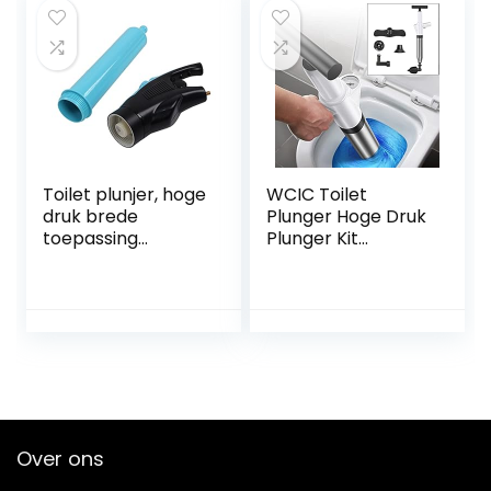
Toilet plunjer, hoge
WCIC Toilet
druk brede
Plunger Hoge Druk
toepassing
Plunger Kit
draagbaar goed
Luchtafvoer
effect ABS
Blaster Gun met 4
eenvoudig te
Vervangbare
bedienen
Hoofden voor
baggergereedsch
Spoelbak Toilet
ap voor badkamer
Vloer Afvoer en
Pijp Klomp (Wit)
Over ons