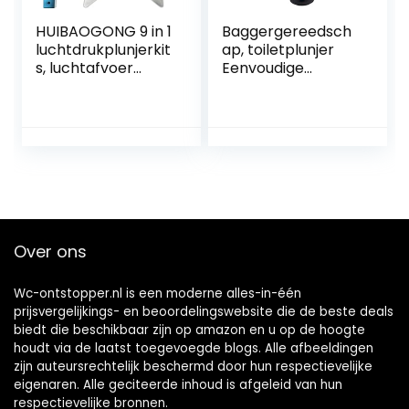
HUIBAOGONG 9 in 1
Baggergereedsch
luchtdrukplunjerkit
ap, toiletplunjer
s, luchtafvoer
Eenvoudige
blaster pistool
bediening
plunjer hoge druk,
Duurzaam Brede
Dashboard
toepassing
barometer, riool
Draagbaar Goed
toilet gootsteen
effect voor keuken
voor verstopt
toilet keuken
badkamer
badkuipen
Over ons
Wc-ontstopper.nl is een moderne alles-in-één
prijsvergelijkings- en beoordelingswebsite die de beste deals
biedt die beschikbaar zijn op amazon en u op de hoogte
houdt via de laatst toegevoegde blogs. Alle afbeeldingen
zijn auteursrechtelijk beschermd door hun respectievelijke
eigenaren. Alle geciteerde inhoud is afgeleid van hun
respectievelijke bronnen.