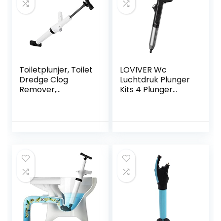
Pijpreiniger voor
Keuken Badkamer
Toiletplunjer, Toilet
LOVIVER Wc
Dredge Clog
Luchtdruk Plunger
Remover,
Kits 4 Plunger
Reinigingsgereeds
Heads Bagger
chap voor
Verstopping
aanrechtbadkuipe
Remover
n(wit)
Luchtafvoer voor
Bad Toiletten Sink
Thuis Sanitair &
Armaturen, ZWART