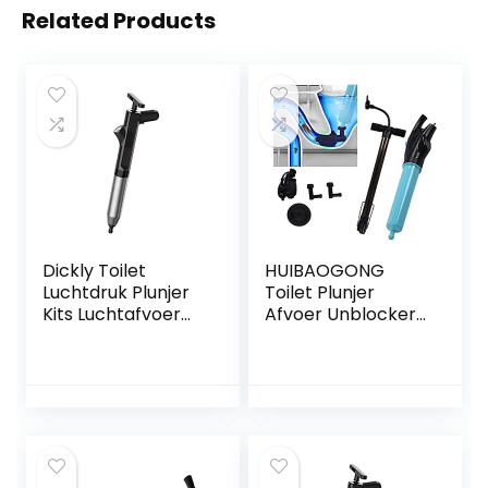
Related Products
Dickly Toilet
HUIBAOGONG
Luchtdruk Plunjer
Toilet Plunjer
Kits Luchtafvoer
Afvoer Unblocker
Vijzels voor Bad
Bagger
Gootsteen
Apparatuur Tool
Toiletten, ZWART
Set Kit Druk
Automatische
Power Toilet
Plunjer Snelle
Efficiënte