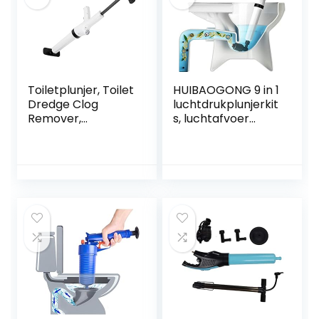
Toiletplunjer, Toilet
HUIBAOGONG 9 in 1
Dredge Clog
luchtdrukplunjerkit
Remover,
s, luchtafvoer
Reinigingsgereeds
blaster pistool
chap voor
plunjer hoge druk,
aanrechtbadkuipe
Dashboard
n(wit)
barometer, riool
toilet gootsteen
voor verstopt
toilet keuken
badkamer
badkuipen