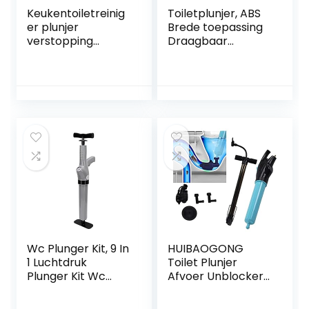
Keukentoiletreinig
Toiletplunjer, ABS
er plunjer
Brede toepassing
verstopping
Draagbaar
remover hogedruk
baggergereedsch
afvoerpijpen
ap Duurzaam
zinken
Eenvoudige
luchtmachtblaster
bediening Hoge
druk voor keuken
Wc Plunger Kit, 9 In
HUIBAOGONG
1 Luchtdruk
Toilet Plunjer
Plunger Kit Wc
Afvoer Unblocker
Riool Pijpleiding
Bagger
Aanrecht
Apparatuur Tool