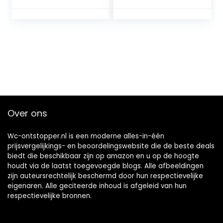
Baggeren
Set Kit Druk
Gereedschap
Automatische
Accessoire(Grijs)
Power Toilet
Plunjer Snelle
Efficiënte
Pijpreiniger voor
Keuken Badkamer
Over ons
Wc-ontstopper.nl is een moderne alles-in-één
prijsvergelijkings- en beoordelingswebsite die de beste deals
biedt die beschikbaar zijn op amazon en u op de hoogte
houdt via de laatst toegevoegde blogs. Alle afbeeldingen
zijn auteursrechtelijk beschermd door hun respectievelijke
eigenaren. Alle geciteerde inhoud is afgeleid van hun
respectievelijke bronnen.