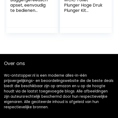
apset, eenvoudig
Plunger Hoge Druk
te bedienen
Plunger Kit
toiletplunjer
Luchtafvoer
Hogedrukbrede
Blaster Gun met 4
toepassing voor
Vervangbare
badkamer
Hoofden voor
Spoelbak Toilet
Vloer Afvoer en
Pijp Klomp (Wit)
Over ons
Wc-ontstopper.nl is een moderne alles-in-één
prijsvergelijkings- en beoordelingswebsite die de beste deals
biedt die beschikbaar zijn op amazon en u op de hoogte
houdt via de laatst toegevoegde blogs. Alle afbeeldingen
zijn auteursrechtelijk beschermd door hun respectievelijke
eigenaren. Alle geciteerde inhoud is afgeleid van hun
respectievelijke bronnen.