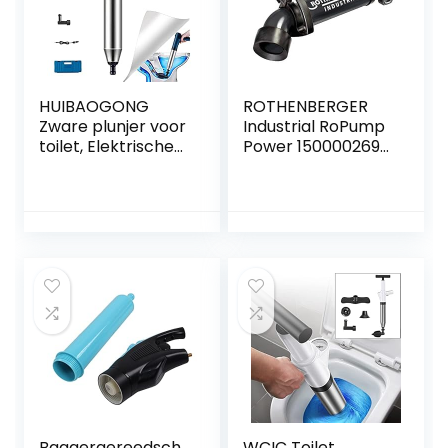
HUIBAOGONG
ROTHENBERGER
Zware plunjer voor
Industrial RoPump
toilet, Elektrische
Power 1500002695
toiletplunjers,
Zuigdrukbuisreinige
Draagbare
r incl. 2 adapters,
draadloze
sifon en afvoeren
luchtaangedreven
in keuken,
plunjer Unblocker
badkamer, toilet,
voor badkamer,
keuken, gootsteen,
Vloerafvoerpijp
verstopping
Baggergereedsch
WCIC Toilet