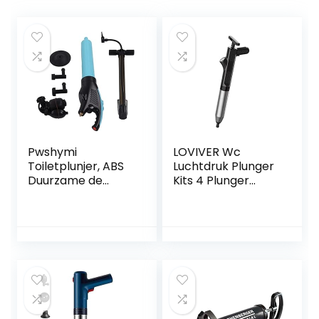
Pwshymi
LOVIVER Wc
Toiletplunjer, ABS
Luchtdruk Plunger
Duurzame de
Kits 4 Plunger
Verrichting
Heads Bagger
Draagbare Brede
Verstopping
Toepassing van
Remover
het
Luchtafvoer voor
Baggerhulpmiddel
Bad Toiletten Sink
Gemakkelijke voor
Thuis Sanitair &
Badkamers
Armaturen, ZWART