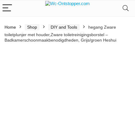
Home
Shop
DIY and Tools
hegang Zware
toiletplunjer met houder,Zware toiletreinigingsborstel –
Badkamerschoonmaakbenodigdheden, Grijs/groen Heshui