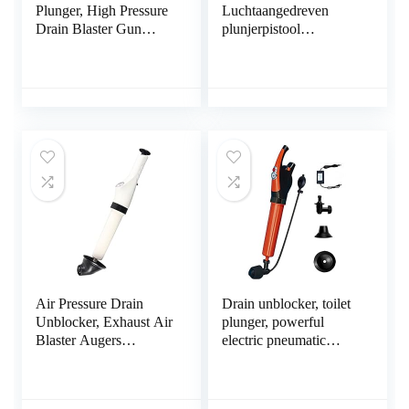
Plunger, High Pressure
Luchtaangedreven
Drain Blaster Gun
plunjerpistool
Portable High Pressure
Aluminiumlegering
Toilet Plunger
Luchtafvoerblaster
Household Sewer
Verhogen
Toilet Pipe Clog
Luchtopslagtank
Dredging Tools
Multifunctionele
pijplijnbagger, gebruikt
voor badkamer,
afvoerputje, verstopte
goot
Air Pressure Drain
Drain unblocker, toilet
Unblocker, Exhaust Air
plunger, powerful
Blaster Augers
electric pneumatic
Gunhousehold Kitchen
dredging equipment.
Toilet Plumbing Sink
High Pressure Air
Hair Hair Cleaner
Drain Blaster Cleaner