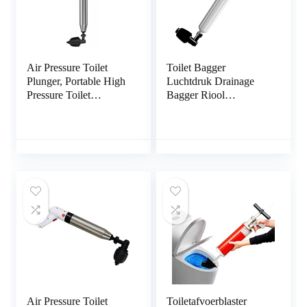
Air Pressure Toilet
Toilet Bagger
Plunger, Portable High
Luchtdruk Drainage
Pressure Toilet
Bagger Riool
Plungers Stainless Steel
Baggerpijp Verstopping
Lavatory Toilet Sewer
Krachtige handmatige
Pipe Dredger Floor
pneumatische
Drain Pneumatic High
baggeruitrusting
Pressure Fast
Hogedrukwasser
Air Pressure Toilet
Toiletafvoerblaster