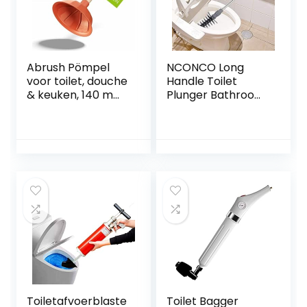
Abrush Pömpel
NCONCO Long
voor toilet, douche
Handle Toilet
& keuken, 140 mm
Plunger Bathroom
afvoerreiniger
Blocking
(Made in
Unblocker Flexible
Germany),
Head Clog
universele zuignap
Remover Dredge
voor elke afvoer,
Tool
uitgietreiniger,
rubber
Toiletafvoerblaste
Toilet Bagger