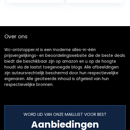
Sewer Pipe
bathroom, sink,
Dredger Floor
bathtub, kitchen
Drain Pneumatic
clogged pipe
High Pressure Fast
Over ons
Wc-ontstopper.nl is een moderne alles-in-één
prijsvergelijkings- en beoordelingswebsite die de beste deals
biedt die beschikbaar zijn op amazon en u op de hoogte
houdt via de laatst toegevoegde blogs. Alle afbeeldingen
zijn auteursrechtelijk beschermd door hun respectievelijke
eigenaren. Alle geciteerde inhoud is afgeleid van hun
respectievelijke bronnen.
WORD LID VAN ONZE MAILLIJST VOOR BEST
Aanbiedingen