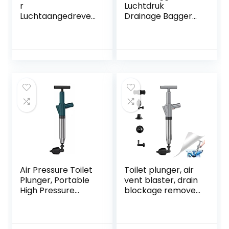
r
Luchtdruk
Luchtaangedreven
Drainage Bagger
plunjerpistool
Riool Baggerpijp
Aluminiumlegering
Verstopping
Luchtafvoerblaste
Krachtige
r Verhogen
handmatige
Luchtopslagtank
pneumatische
Multifunctionele
baggeruitrusting
pijplijnbagger,
Hogedrukwasser
gebruikt voor
badkamer,
afvoerputje,
verstopte goot
Air Pressure Toilet
Toilet plunger, air
Plunger, Portable
vent blaster, drain
High Pressure
blockage remover,
Toilet Plungers
high pressure
Stainless Steel
plunger for bath
Lavatory Toilet
toilets, shower,