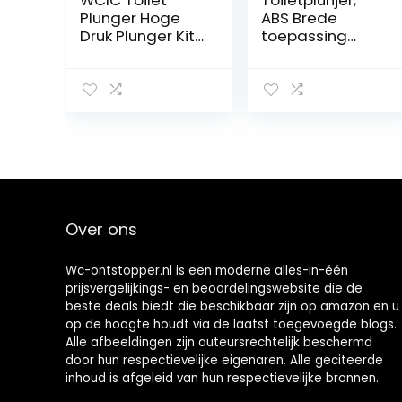
WCIC Toilet
Toiletplunjer,
Plunger Hoge
ABS Brede
Druk Plunger Kit
toepassing
Luchtafvoer
Draagbaar
Blaster Gun met
baggergereeds
4 Vervangbare
chap Duurzaam
Hoofden voor
Eenvoudige
Spoelbak Toilet
bediening Hoge
Vloer Afvoer en
druk voor keuken
Pijp Klomp (Wit)
Over ons
Wc-ontstopper.nl is een moderne alles-in-één
prijsvergelijkings- en beoordelingswebsite die de
beste deals biedt die beschikbaar zijn op amazon en u
op de hoogte houdt via de laatst toegevoegde blogs.
Alle afbeeldingen zijn auteursrechtelijk beschermd
door hun respectievelijke eigenaren. Alle geciteerde
inhoud is afgeleid van hun respectievelijke bronnen.