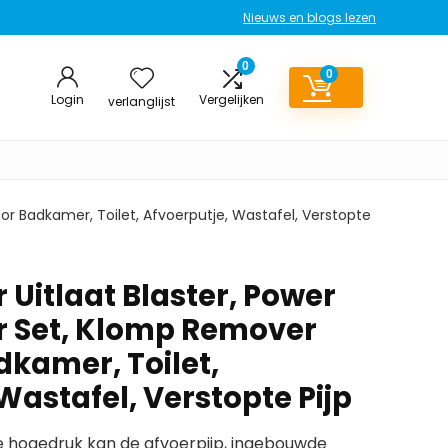
Nieuws en blogs lezen
0
0
Login
Vergelijken
verlanglijst
oor Badkamer, Toilet, Afvoerputje, Wastafel, Verstopte
r Uitlaat Blaster, Power
er Set, Klomp Remover
dkamer, Toilet,
Wastafel, Verstopte Pijp
re hogedruk kan de afvoerpijp, ingebouwde