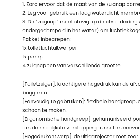
1. Zorg ervoor dat de maat van de zuignap correc
2. Leg voor gebruik een laag waterdicht memb
3. De “zuignap” moet stevig op de afvoerleiding 
ondergedompeld in het water) om luchtlekkage
Pakket inbegrepen:
1x toiletluchtuitwerper
1x pomp
4 zuignappen van verschillende grootte.
[Toiletzuiger]: krachtigere hogedruk kan de afv
baggeren.
[Eenvoudig te gebruiken]: flexibele handgreep, 
schoon te maken.
[Ergonomische handgreep]: gehumaniseerd pomp
om de moeilijkste verstoppingen snel en eenvou
[Hogedrukontwerp]: de uitlaatejector met zeer