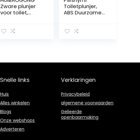
HUIBAOGONG
Pwshymi
Zware plunjer
Toiletplunjer,
voor toilet,
ABS Duurzame
Elektrische
de Verrichting
toiletplunjers,
Draagbare
Draagbare
Brede
draadloze
Toepassing van
luchtaangedrev
het
en plunjer
Baggerhulpmid
Unblocker voor
del
badkamer,
Gemakkelijke
keuken,
voor Badkamers
gootsteen,
Snelle links
Verklaringen
Vloerafvoerpijp
verstopping
Huis
Privacybeleid
Alles winkelen
algemene voorwaarden
Blogs
Gelieerde
openbaarmaking
Onze webshops
Adverteren