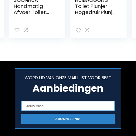
SOONHUA
HUIBAOGONG
Handmatig
Toilet Plunjer
Afvoer Toilet
Hogedruk Plunjer
Bagger Clog
Kit Air Drain
Remover Toilet
Blaster Gun met
Plunjer.
3 Vervangbare
Hogedruk Afvoer
Hoofden voor
Plunjer Toilet
Sink Toilet Vloer
Plunjer
Afvoer En Pijp
Handmatig
Clog
Afvoer
WORD LID VAN ONZE MAILLIJST VOOR BEST
Aanbiedingen