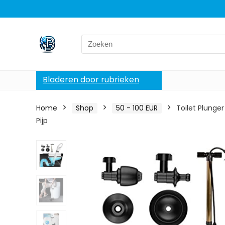
Search
for:
Bladeren door rubrieken
Home
Shop
50 - 100 EUR
Toilet Plunger
Pijp