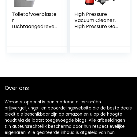
Toiletafvoerblaste
High Pressure
r
Vacuum Cleaner,
Luchtaangedreven
High Pressure Gas
plunjerpistool
Sewer Dredger,
Aluminiumlegering
High Pressure Air
Luchtafvoerblaste
Discharge, Jet
r Verhogen
Cleaner, Efficient,
Luchtopslagtank
Household Kitchen
Multifunctionele
Toilet Squat Pipe
pijplijnbagger,
Clogging Tool
gebruikt voor
badkamer,
Over ons
afvoerputje,
verstopte goot
Wc-ontstopper.nl is een moderne alles-in-één
prijsvergelijkings- en beoordelingswebsite die de beste deals
biedt die beschikbaar zijn op amazon en u op de hoogte
houdt via de laatst toegevoegde blogs. Alle afbeeldingen
zijn auteursrechtelijk beschermd door hun respectievelijke
eigenaren. Alle geciteerde inhoud is afgeleid van hun