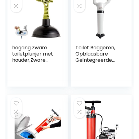
hegang Zware
Toilet Baggeren,
toiletplunjer met
Opblaasbare
houder,Zware
Geïntegreerde
toiletreinigingsbor
Luchtdruk Plunjer
stel –
Kits, Luchtdruk
Badkamerschoon
Afvoer
maakbenodigdhed
Ontstopper,
en, Grijs/groen
Toegepast op
Heshui
Keuken, Badkamer,
Verstopte Pijp