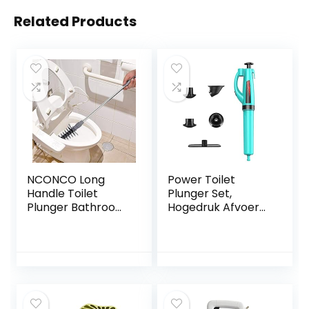
Related Products
NCONCO Long
Power Toilet
Handle Toilet
Plunger Set,
Plunger Bathroom
Hogedruk Afvoer
Blocking
Blaster Gun, Klomp
Unblocker Flexible
Remover Tool,
Head Clog
voor Badkamer,
Remover Dredge
Toilet, Afvoerputje,
Tool
Gootsteen,
Verstopte Pijp