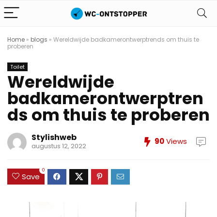
Home
»
blogs
»
Wereldwijde badkamerontwerptrends om thuis te
proberen
Toilet
Wereldwijde
badkamerontwerptren
ds om thuis te proberen
Stylishweb
90
Views
augustus 12, 2022
0
Save