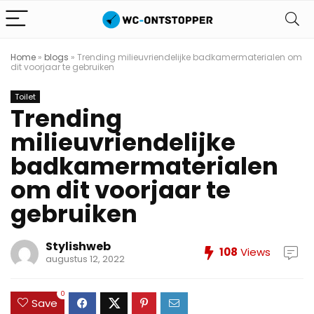
Home
»
blogs
»
Trending milieuvriendelijke badkamermaterialen om
dit voorjaar te gebruiken
Toilet
Trending
milieuvriendelijke
badkamermaterialen
om dit voorjaar te
gebruiken
Stylishweb
108
Views
augustus 12, 2022
0
Save