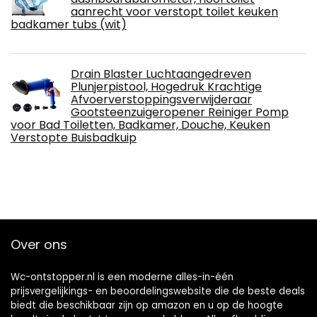
aanrecht voor verstopt toilet keuken
badkamer tubs (wit)
Drain Blaster Luchtaangedreven
Plunjerpistool, Hogedruk Krachtige
Afvoerverstoppingsverwijderaar
Gootsteenzuigeropener Reiniger Pomp
voor Bad Toiletten, Badkamer, Douche, Keuken
Verstopte Buisbadkuip
Over ons
Wc-ontstopper.nl is een moderne alles-in-één
prijsvergelijkings- en beoordelingswebsite die de beste deals
biedt die beschikbaar zijn op amazon en u op de hoogte